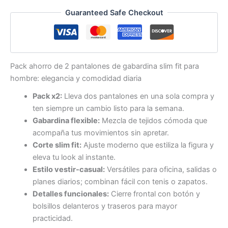
Pantalones
Guaranteed Safe Checkout
de
Gabardina
para
Hombre
(Slim
Pack ahorro de 2 pantalones de gabardina slim fit para
Fit)
cantidad
hombre: elegancia y comodidad diaria
Pack x2:
Lleva dos pantalones en una sola compra y
ten siempre un cambio listo para la semana.
Gabardina flexible:
Mezcla de tejidos cómoda que
acompaña tus movimientos sin apretar.
Corte slim fit:
Ajuste moderno que estiliza la figura y
eleva tu look al instante.
Estilo vestir-casual:
Versátiles para oficina, salidas o
planes diarios; combinan fácil con tenis o zapatos.
Detalles funcionales:
Cierre frontal con botón y
bolsillos delanteros y traseros para mayor
practicidad.