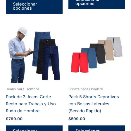
pr
opciones
Seleccionar
producto
opciones
tie
tiene
múl
múltiples
var
variantes.
La
Las
op
opciones
se
se
pu
pueden
ele
elegir
en
en
la
la
pá
página
de
Jeans para Hombre
Shorts para Hombre
de
pr
Pack de 3 Jeans Corte
Pack 5 Shorts Deportivos
producto
Recto para Trabajo y Uso
con Bolsas Laterales
Rudo de Hombre
(Secado Rápido)
$
799.00
$
599.00
Este
Es