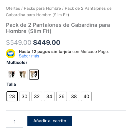
Ofertas
/
Packs para Hombre
/ Pack de 2 Pantalones de
Gabardina para Hombre (Slim Fit)
Pack de 2 Pantalones de Gabardina para
Hombre (Slim Fit)
Original
Current
$
549.00
$
449.00
Hasta 12 pagos sin tarjeta
con Mercado Pago.
price
price
Saber más
was:
is:
Multicolor
$549.00.
$449.00.
Talla
28
30
32
34
36
38
40
Pack
Añadir al carrito
de
2