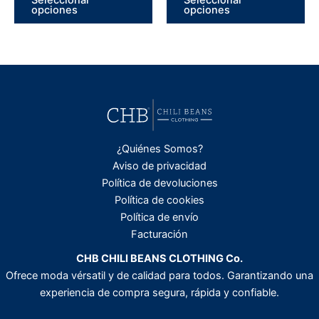
Seleccionar
Seleccionar
producto
pr
opciones
opciones
tiene
tie
múltiples
múl
variantes.
var
Las
La
opciones
op
se
se
pueden
pu
elegir
ele
¿Quiénes Somos?
en
en
Aviso de privacidad
la
la
Política de devoluciones
página
pá
Política de cookies
de
de
Política de envío
producto
pr
Facturación
CHB CHILI BEANS CLOTHING Co.
Ofrece moda vérsatil y de calidad para todos. Garantizando una
experiencia de compra segura, rápida y confiable.